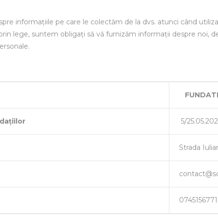
re informațiile pe care le colectăm de la dvs. atunci când utilizați
prin lege, suntem obligați să vă furnizăm informații despre noi, de
personale.
FUNDAT
dațiilor
5/25.05.20
Strada Iulia
contact@sc
0745156771