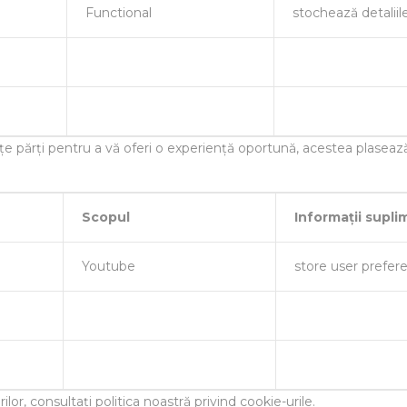
Functional
stochează detaliil
țe părți pentru a vă oferi o experiență oportună, acestea plasează 
Scopul
Informații supl
Youtube
store user prefer
or, consultați politica noastră privind cookie-urile.