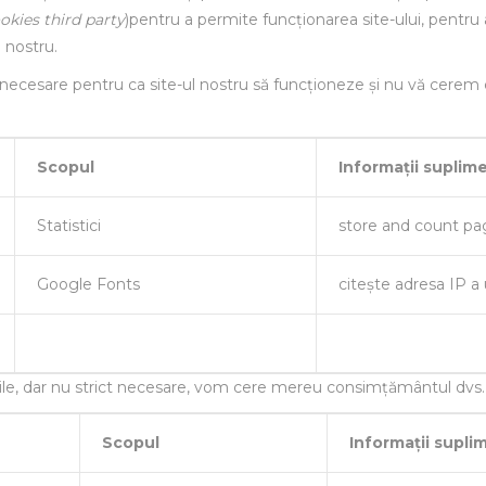
okies third party
)pentru a permite funcționarea site-ului, pentru a
i nostru.
t necesare pentru ca site-ul nostru să funcționeze și nu vă cerem
Scopul
Informații suplim
Statistici
store and count p
Google Fonts
citește adresa IP a u
ile, dar nu strict necesare, vom cere mereu consimțământul dvs. î
Scopul
Informații supli