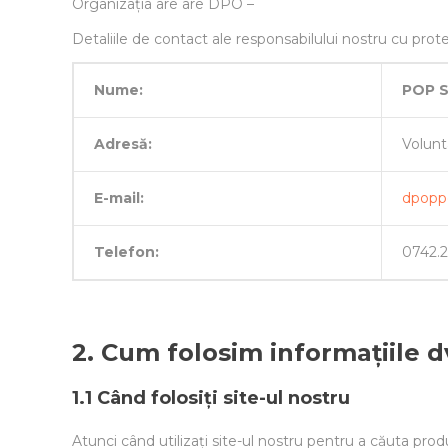
Organizația are are DPO –
Detaliile de contact ale responsabilului nostru cu prote
Nume:
POP S
Adresă:
Volunt
E-mail:
dpopp
Telefon:
0742.2
2. Cum folosim informațiile d
1.1 Când folosiți site-ul nostru
Atunci când utilizați site-ul nostru pentru a căuta prod