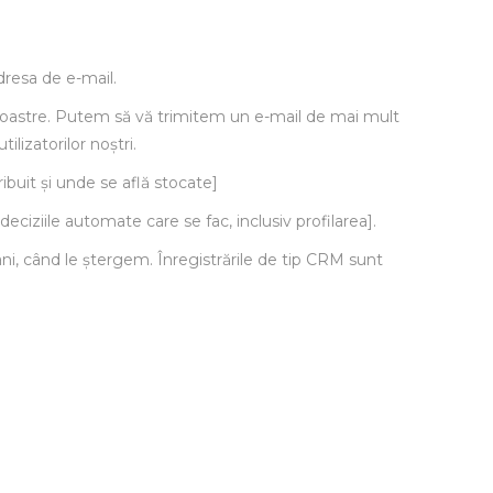
dresa de e-mail.
le noastre. Putem să vă trimitem un e-mail de mai mult
lizatorilor noștri.
ribuit și unde se află stocate]
eciziile automate care se fac, inclusiv profilarea].
ani, când le ștergem. Înregistrările de tip CRM sunt