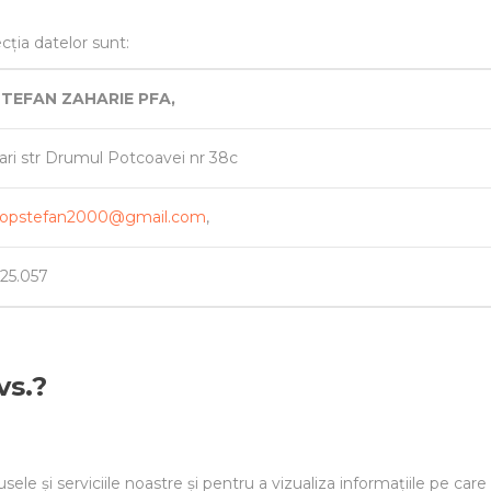
cția datelor sunt:
TEFAN ZAHARIE PFA,
ari str Drumul Potcoavei nr 38c
opstefan2000@gmail.com
,
25.057
vs.?
usele și serviciile noastre și pentru a vizualiza informațiile pe ca