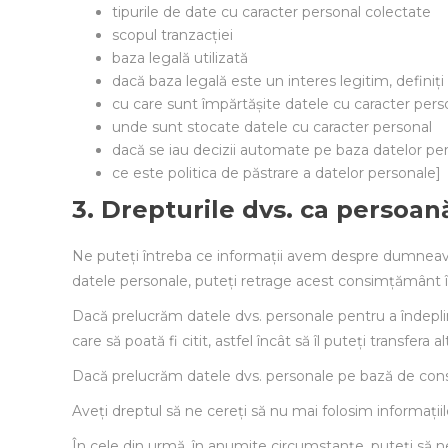
tipurile de date cu caracter personal colectate
scopul tranzacției
baza legală utilizată
dacă baza legală este un interes legitim, definiți
cu care sunt împărtășite datele cu caracter pers
unde sunt stocate datele cu caracter personal
dacă se iau decizii automate pe baza datelor pe
ce este politica de păstrare a datelor personale]
3. Drepturile dvs. ca persoan
Ne puteți întreba ce informații avem despre dumneavo
datele personale, puteți retrage acest consimțământ
Dacă prelucrăm datele dvs. personale pentru a îndeplin
care să poată fi citit, astfel încât să îl puteți transfera al
Dacă prelucrăm datele dvs. personale pe bază de consi
Aveți dreptul să ne cereți să nu mai folosim informați
În cele din urmă, în anumite circumstanțe, puteți să ne