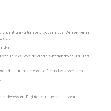
dvs. și pentru a vă trimite produsele dvs. De asemenea,
a dvs.
ea dvs.
etaliile cărții dvs. de credit sunt transmise unui terț
eciziile automate care se fac, inclusiv profilarea].
.
e, descărcări. Dați fiecăruia un titlu separat.