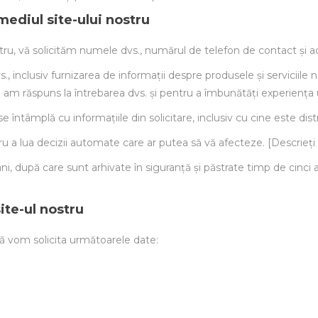
rmediul site-ului nostru
ostru, vă solicităm numele dvs., numărul de telefon de contact și a
s., inclusiv furnizarea de informații despre produsele și servicii
ă am răspuns la întrebarea dvs. și pentru a îmbunătăți experiența uti
e întâmplă cu informațiile din solicitare, inclusiv cu cine este dist
 a lua decizii automate care ar putea să vă afecteze. [Descrieți d
ni, după care sunt arhivate în siguranță și păstrate timp de cinci 
ite-ul nostru
vă vom solicita următoarele date: