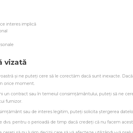
 ce interes implică
onal
rsonale
ă vizată
astră și ne puteți cere să le corectăm dacă sunt inexacte. Dac
 în orice moment.
i un contract sau în temeiul consimțământului, puteți să ne cereț
tui furnizor.
mțământ sau de interes legitim, puteți solicita ștergerea datelo
ile dvs. pentru o perioadă de timp dacă credeți că nu facem acest
 cereți să nu luăm decizii care să vă afecteze utilizându-vă prel