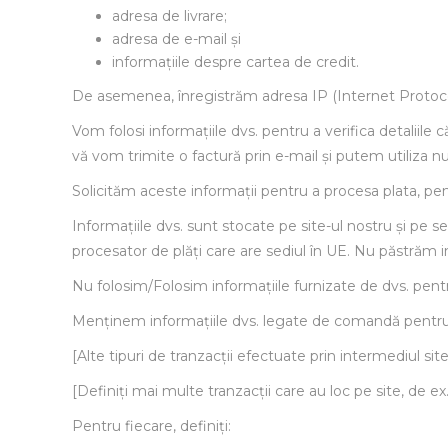
adresa de livrare;
adresa de e-mail și
informațiile despre cartea de credit.
De asemenea, înregistrăm adresa IP (Internet Protocol)
Vom folosi informațiile dvs. pentru a verifica detaliil
vă vom trimite o factură prin e-mail și putem utiliza n
Solicităm aceste informații pentru a procesa plata, pentr
Informațiile dvs. sunt stocate pe site-ul nostru și pe s
procesator de plăți care are sediul în UE. Nu păstrăm i
Nu folosim/Folosim informațiile furnizate de dvs. pentru
Menținem informațiile dvs. legate de comandă pentru o
[Alte tipuri de tranzacții efectuate prin intermediul site
[Definiți mai multe tranzacții care au loc pe site, de ex
Pentru fiecare, definiți: