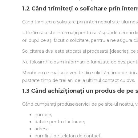
1.2 Când trimiteți o solicitare prin inte
Când trimiteți o solicitare prin intermediul site-ului n
Utilizăm aceste informații pentru a răspunde cererii dv
ori după ce ați făcut o solicitare, pentru a ne asigura c
Solicitarea dvs. este stocată și procesată [descrieți ce s
Nu folosim/Folosim informațiile furnizate de dvs. pentru
Menținem e-mailurile venite din solicitări timp de doi a
păstrate timp de trei ani de la ultimul contact cu dvs.
1.3 Când achiziționați un produs de pe s
Când cumpărați produse/servicii de pe site-ul nostru, 
numele;
datele pentru facturare;
adresa;
numărul de telefon de contact,