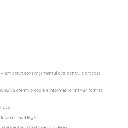
ă v-am cerut consimțământul dvs. pentru a procesa
i să vă oferim o copie a informațiilor într-un format
r dvs.
 lucru în mod legal.
ucrarea automatizată sau profilarea.