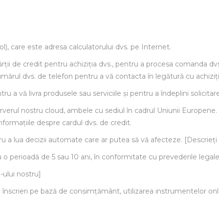
, care este adresa calculatorului dvs. pe Internet.
e cărții de credit pentru achiziția dvs., pentru a procesa comanda 
umărul dvs. de telefon pentru a vă contacta în legătură cu achiziți
u a vă livra produsele sau serviciile și pentru a îndeplini solicitar
erverul nostru cloud, ambele cu sediul în cadrul Uniunii Europene. D
nformațiile despre cardul dvs. de credit.
 a lua decizii automate care ar putea să vă afecteze. [Descrieți d
 perioadă de 5 sau 10 ani, în conformitate cu prevederile legale
-ului nostru]
. înscrieri pe bază de consimțământ, utilizarea instrumentelor onlin