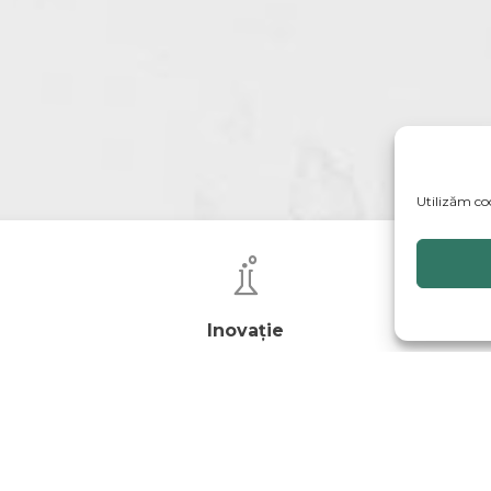
Utilizăm co
Inovație
Am creat un spațiu inovativ care să permită pregătirea
copiilor pentru performanțe înalte, dar și pentru viață.