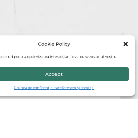
Cookie Policy
okie-uri pentru optimizarea interacțiunii dvs. cu website-ul nostru.
Accept
Politica de confidențialitate
Termeni și condiții
Cercetare
Prin cercetare, curiozitățile și pasiunile copiilor se
transformă într-un proces de învățare aprofundat,
pentru a asimila ușor și logic informația.