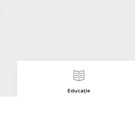
Educație
Elevii noștri învață într-un cadru primitor și
modern, care îi determină să fie concentrați și
mereu curioși de lucruri noi, asigurând astfel
peformanța.